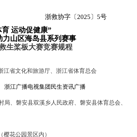
浙
救
协
字〔
202
5
〕
5
号
育 运动促健康
”
助力山区
海岛
县系列
赛事
救生桨板大赛
竞赛规程
浙江省文化和旅游厅、浙江省体育总会
、
浙江广播电视集团民生资讯广播
村局
、
磐安县双溪乡人民政府
、磐安县体育总会、
（樱花公园景区内）