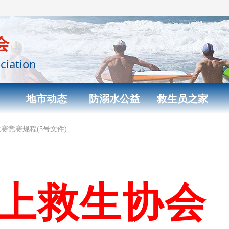
会
ciation
地市动态
防溺水公益
救生员之家
赛竞赛规程(5号文件)
上救生协会