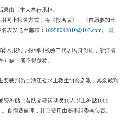
后果由其本人自行承担。
采用网上报名方式，将《报名表》、
《
自愿参加比
报名表发送至邮箱：
18958092810@163.
com
。 联
到赛区报到，报到时校验二代居民身份证，浙江省
件）缺一者不得参赛。
主要裁判员由浙江省水上救生协会选派，其余裁判
通费补贴（各队参赛运动员1
0
人以上补贴
1000
）。食宿费自理，其它费用由赛事组委会负责。