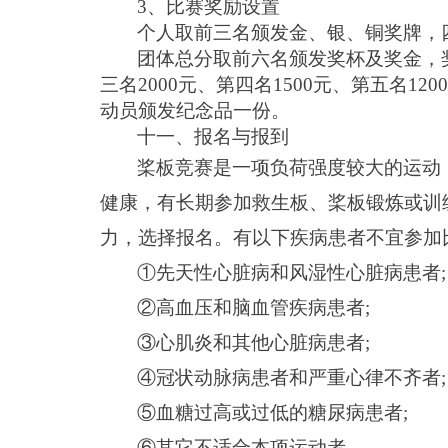
3、比赛奖励设置
个人取前三名颁发金、银、铜奖牌，
团体总分取前六名颁发奖杯及奖金，
三名
2
000元、第四名
15
00元、第五名
12
0
动员颁发纪念品一份。
十一、报名与报到
桨板竞赛是一项负荷强度较大的运动
健康，有长期参加救生板、桨板锻炼或训
力，选择报名。有以下疾病患者不宜参加
①
先天性心脏病和风湿性心脏病患者;
②
高血压和脑血管疾病患者;
③
心肌炎和其他心脏病患者;
④
冠状动脉病患者和严重心律不齐者;
⑤
血糖过高或过低的糖尿病患者;
⑥
其它不适合本项运动者。