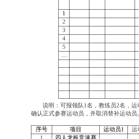
1
2
3
4
5
…
说明：可报领队
1名，教练员2名，运
确认正式参赛运动员，并取消替补运动员
序号
项目
运动员1
运
1
四人龙板竞速赛