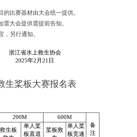
目的比赛器材由大会统一提供。
如需大会提供需提前告知。
宜，另行通知。
浙江省水上救生协会
2025年2月21日
救生桨板大赛报名表
200M
600M
备
单人桨
单人桨
救生板
桨板救
注
板直道
板竞速