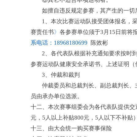
如擅自违反规定参赛，其产生的一切
1、本次比赛运动队接受团体报名，
赛责任书
》
各参赛单位须于
3
月1
5
日前将
系电话：18968180699
陈效彬
2、各代表队根据补充通知要求按时
参赛运动队健康安全承诺书、上述证明（
3、仲裁和裁判
仲裁委员和总裁判长、副总裁判长、
员由承办单位选派。
十二、本次赛事组委会为各代表队提供交
元，5人以上补贴
800
元，5人以下不补贴
十三、由大会统一购买赛事保险